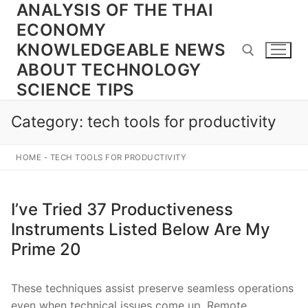
ANALYSIS OF THE THAI
Skip
to
ECONOMY
content
KNOWLEDGEABLE NEWS
ABOUT TECHNOLOGY
SCIENCE TIPS
Search for:
Category:
tech tools for productivity
HOME
-
TECH TOOLS FOR PRODUCTIVITY
I’ve Tried 37 Productiveness
Instruments Listed Below Are My
Prime 20
These techniques assist preserve seamless operations
even when technical issues come up. Remote