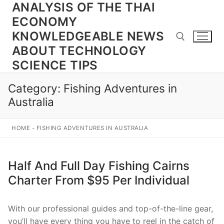
ANALYSIS OF THE THAI
Skip
to
ECONOMY
content
KNOWLEDGEABLE NEWS
ABOUT TECHNOLOGY
SCIENCE TIPS
Search for:
Category:
Fishing Adventures in
Australia
HOME
-
FISHING ADVENTURES IN AUSTRALIA
Half And Full Day Fishing Cairns
Charter From $95 Per Individual
With our professional guides and top-of-the-line gear,
you’ll have every thing you have to reel in the catch of