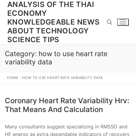
ANALYSIS OF THE THAI
Skip
to
ECONOMY
content
KNOWLEDGEABLE NEWS
ABOUT TECHNOLOGY
SCIENCE TIPS
Search for:
Category:
how to use heart rate
variability data
HOME
-
HOW TO USE HEART RATE VARIABILITY DATA
Coronary Heart Rate Variability Hrv:
That Means And Calculation
Many consultants suggest specializing in RMSSD and
HF energy as extra dependable indicators of recovery