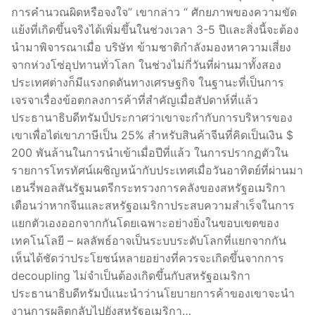
การคำนวณผิดหรือจงใจ” เขากล่าว “ ศักยภาพของความขัด
แย้งที่เกิดขึ้นจริงได้เพิ่มขึ้นในช่วงเวลา 3-5 ปีและสิ่งนี้จะต้อง
นำมาพิจารณาเมื่อ บริษัท ข้ามชาติกำลังมองหาความเสี่ยง
จากห่วงโซ่อุปทานทั่วโลก ในช่วงไม่กี่วันที่ผ่านมาทั้งสอง
ประเทศต่างก็มีแรงกดดันทางเศรษฐกิจ ในฐานะที่เป็นการ
เจรจาเรื่องข้อตกลงการค้าที่สำคัญเมื่อสัปดาห์ที่แล้ว
ประธานาธิบดีทรัมป์ประกาศว่าเขาจะกำกับการบริหารของ
เขาเพื่อไต่เขาภาษีเป็น 25% สำหรับสินค้าจีนที่คิดเป็นเงิน $
200 พันล้านในการนำเข้าเมื่อปีที่แล้ว ในการปรากฏตัวใน
รายการโทรทัศน์เผชิญหน้ากับประเทศเมื่อวันอาทิตย์ที่ผ่านมา
เฮนรี่พอลสันรัฐมนตรีกระทรวงการคลังของสหรัฐอเมริกา
เตือนว่าหากจีนและสหรัฐอเมริกาประสบความสำเร็จในการ
แยกตัวเองออกจากกันโดยเฉพาะอย่างยิ่งในขอบเขตของ
เทคโนโลยี – ผลลัพธ์อาจเป็นระบบระดับโลกที่แยกจากกัน
เห็นได้ชัดว่าประโยชน์หลายอย่างที่ควรจะเกิดขึ้นจากการ
decoupling ไม่จำเป็นต้องเกิดขึ้นกับสหรัฐอเมริกา
ประธานาธิบดีทรัมป์แนะนำว่านโยบายการค้าของเขาจะนำ
งานการผลิตกลับไปยังสหรัฐอเมริกา…