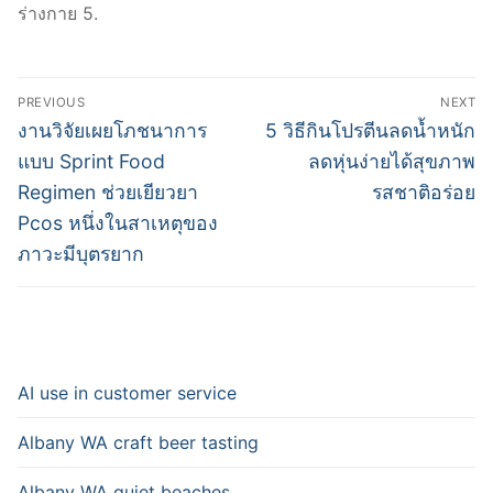
ร่างกาย 5.
Post
PREVIOUS
NEXT
navigation
Previous
Next
งานวิจัยเผยโภชนาการ
5 วิธีกินโปรตีนลดน้ำหนัก
post:
post:
แบบ Sprint Food
ลดหุ่นง่ายได้สุขภาพ
Regimen ช่วยเยียวยา
รสชาติอร่อย
Pcos หนึ่งในสาเหตุของ
ภาวะมีบุตรยาก
AI use in customer service
Albany WA craft beer tasting
Albany WA quiet beaches