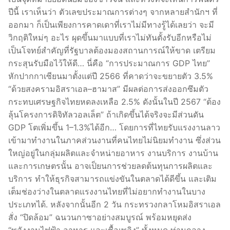
ปีนี้ เราเห็นว่า ตัวเลขประมาณการต่างๆ จากหลายสำนักฯ ที่
ออกมา ก็เป็นเพียงการคาดเดาที่เราไม่มีทางรู้ได้เลยว่า จะมี
วิกฤติใหม่ๆ อะไร ผุดขึ้นมาแบบที่เราไม่ทันตั้งรับอีกหรือไม่
เป็นโจทย์สำคัญที่รัฐบาลต้องมองสถานการณ์ให้ขาด เตรียม
กระสุนรับมือไว้ให้ดี… นี่คือ “การประมาณการ GDP ไทย”
หักปากกาเซียนมาตั้งแต่ปี 2566 ที่คาดว่าจะขยายตัว 3.5%
“ด้วยสงครามอิสราเอล–ฮามาส” มีผลต่อการส่งออกซึมตัว
กระทบเศรษฐกิจไทยหดลงเหลือ 2.5% ดังนั้นในปี 2567 “ต้อง
ลุ้นโครงการดิจิทัลวอลเล็ต” ถ้าเกิดขึ้นได้จริงจะมีส่วนดัน
GDP โตเพิ่มขึ้น 1–1.3%ได้อีก… โดยการที่ไทยรับแรงงานลาว
เข้ามาทำงานในภาคส่วนงานที่คนไทยไม่นิยมทำงาน ซึ่งส่วน
ใหญ่อยู่ในกลุ่มผลิตและจำหน่ายอาหาร งานบริการ งานบ้าน
และการเกษตรนั้น อาจเป็ยนการช่วยลดต้นทุนการผลิตและ
บริการ ทำให้ธุรกิจสามารถแข่งขันในตลาดได้ดีขึ้น และเติม
เต็มช่องว่างในตลาดแรงงานไทยที่ไม่อยากทำงานในบาง
ประเภทได้. หลังจากนั้นอีก 2 วัน กระทรวงกลาโหมอิสราเอล
สั่ง “ปิดล้อม” ฉนวนกาซาอย่างสมบูรณ์ พร้อมหยุดส่ง
“พลังงานไฟฟ้า อาหาร และเชื้อเพลิง” ทั้งหมด ท่ามกลาง