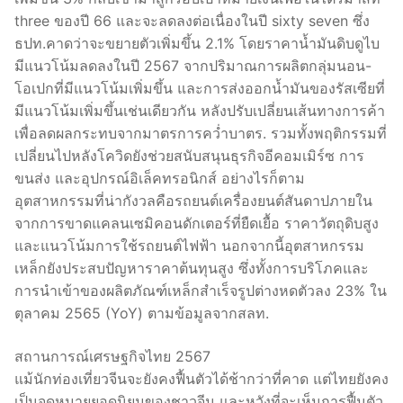
three ของปี 66 และจะลดลงต่อเนื่องในปี sixty seven ซึ่ง
ธปท.คาดว่าจะขยายตัวเพิ่มขึ้น 2.1% โดยราคาน้ำมันดิบดูไบ
มีแนวโน้มลดลงในปี 2567 จากปริมาณการผลิตกลุ่มนอน-
โอเปกที่มีแนวโน้มเพิ่มขึ้น และการส่งออกน้ำมันของรัสเซียที่
มีแนวโน้มเพิ่มขึ้นเช่นเดียวกัน หลังปรับเปลี่ยนเส้นทางการค้า
เพื่อลดผลกระทบจากมาตรการคว่ำบาตร. รวมทั้งพฤติกรรมที่
เปลี่ยนไปหลังโควิดยังช่วยสนับสนุนธุรกิจอีคอมเมิร์ซ การ
ขนส่ง และอุปกรณ์อิเล็คทรอนิกส์ อย่างไรก็ตาม
อุตสาหกรรมที่น่ากังวลคือรถยนต์เครื่องยนต์สันดาปภายใน
จากการขาดแคลนเซมิคอนดักเตอร์ที่ยืดเยื้อ ราคาวัตถุดิบสูง
และแนวโน้มการใช้รถยนต์ไฟฟ้า นอกจากนี้อุตสาหกรรม
เหล็กยังประสบปัญหาราคาต้นทุนสูง ซึ่งทั้งการบริโภคและ
การนำเข้าของผลิตภัณฑ์เหล็กสำเร็จรูปต่างหดตัวลง 23% ใน
ตุลาคม 2565 (YoY) ตามข้อมูลจากสลท.
สถานการณ์เศรษฐกิจไทย 2567
แม้นักท่องเที่ยวจีนจะยังคงฟื้นตัวได้ช้ากว่าที่คาด แต่ไทยยังคง
เป็นจุดหมายยอดนิยมของชาวจีน และหวังที่จะเห็นการฟื้นตัว