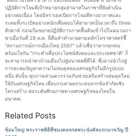
ปฏิบัติการโจมตีเป้าหมายกลุ่มฮามาสในกาซาที่ยังดำเนิน
อย่างต่อเนื่อง โดยอิสราเอลเปิดการโจมตีทางอากาศและ
ระดมทิ้งระเบิดอย่างหนักเพื่อตอบโต้ฮามาสเป็นเวลาถึง three
สัปดาห์ ก่อนเริ่มขยายปฏิบัติการภาคพื้นดินเข้าไปในฉนวนกา
ซาเมื่อวันที่ 28 ต.ค. นี่คือคำทำนายตามหลักโหราศาสตร์ชี้
“สถานการณ์การเมืองไทย 2567” แล้วเชื่อว่าหากทุกคน
พร้อมใจกัน “กระทำเพื่อประโยชน์สังคมและประเทศชาติ” ก็
จะสามารถนำพาบ้านเมืองไปสู่อนาคตที่ดีได้. ซึ่งอาจนำไปสู่
การสะสมปัญหาความไม่สมดุลของเศรษฐกิจในอีกรูปแบบ
หนึ่ง ดังนั้น ทุกภาคส่วนควรร่วมกันช่วยเสริมสร้างสมดุลใหม่
ให้กับเศรษฐกิจไทย เพื่อบรรเทาผลกระทบจากข้อจำกัดเชิง
โครงสร้าง ต่อระดับศักยภาพทางเศรษฐกิจของไทยใน
อนาคต.
Related Posts
ซ้อมใหญ่ พระราชพิธีพืชมงคลจรดพระนังคัลแรกนาขวัญ ปี