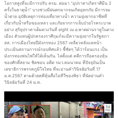
โอกาสสูงที่จะมีการปรับ ครม. ต่อมา “อุปราคาเกิดราศีมีน 2
ครั้งในธาตุน้ำ” บางช่วงมีฝนตกมากจนเกิดอุทกภัย มีการจม
น้ำตาย อุบัติเหตุการท่องเที่ยวทางน้ำ ความยุ่งยากอาชีพที่
เกี่ยวกับน้ำหรือของเหลว และภัยจากการเจ็บป่วยโรคระบาด
อย่าง สุริยุปราคาเต็มดวงวันที่ eight เม.ย.พาดผ่านราหูในดวง
เมือง ตัวแทนผู้ปกครองราศีกุมภ์จะมีความยุ่งยากในรัฐสภา
สส. การเมืองไทยปีมังกรทอง 2567 เหลียวหลังแลหน้า
ประเมินสถานการณ์รอบทิศแล้ว ชี้ชัดๆ ได้ว่าร้อนแรง เป็น
มังกรทองพ่นไฟให้ได้เห็นกัน. ไล่ตั้งแต่ คดีการถือครองหุ้น
ของศักดิ์สยาม ชิดชอบ อดีต รมว.คมนาคม ที่ปัจจุบันเป็น
เลขาธิการพรรคภูมิใจไทย ที่จะอ่านคำวินิจฉัยวันที่ 17
ม.ค.2567 ตามด้วยคดีหุ้นสื่อไอทีวีของพิธา ที่นัดอ่านคำ
วินิจฉัยวันที่ 24 ม.ค.