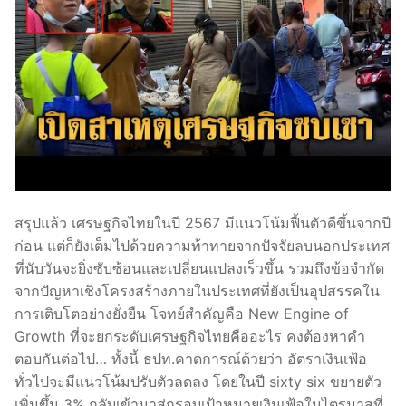
สรุปแล้ว เศรษฐกิจไทยในปี 2567 มีแนวโน้มฟื้นตัวดีขึ้นจากปี
ก่อน แต่ก็ยังเต็มไปด้วยความท้าทายจากปัจจัยลบนอกประเทศ
ที่นับวันจะยิ่งซับซ้อนและเปลี่ยนแปลงเร็วขึ้น รวมถึงข้อจำกัด
จากปัญหาเชิงโครงสร้างภายในประเทศที่ยังเป็นอุปสรรคใน
การเติบโตอย่างยั่งยืน โจทย์สำคัญคือ New Engine of
Growth ที่จะยกระดับเศรษฐกิจไทยคืออะไร คงต้องหาคำ
ตอบกันต่อไป… ทั้งนี้ ธปท.คาดการณ์ด้วยว่า อัตราเงินเฟ้อ
ทั่วไปจะมีแนวโน้มปรับตัวลดลง โดยในปี sixty six ขยายตัว
เพิ่มขึ้น 3% กลับเข้ามาสู่กรอบเป้าหมายเงินเฟ้อในไตรมาสที่