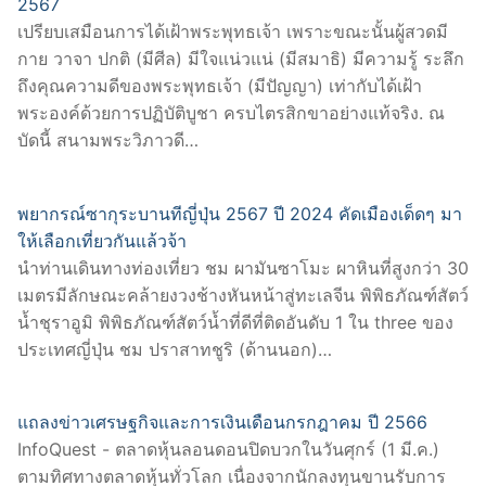
2567
เปรียบเสมือนการได้เฝ้าพระพุทธเจ้า เพราะขณะนั้นผู้สวดมี
กาย วาจา ปกติ (มีศีล) มีใจแน่วแน่ (มีสมาธิ) มีความรู้ ระลึก
ถึงคุณความดีของพระพุทธเจ้า (มีปัญญา) เท่ากับได้เฝ้า
พระองค์ด้วยการปฏิบัติบูชา ครบไตรสิกขาอย่างแท้จริง. ณ
บัดนี้ สนามพระวิภาวดี…
พยากรณ์ซากุระบานทีญี่ปุ่น 2567 ปี 2024 คัดเมืองเด็ดๆ มา
ให้เลือกเที่ยวกันแล้วจ้า
นำท่านเดินทางท่องเที่ยว ชม ผามันซาโมะ ผาหินที่สูงกว่า 30
เมตรมีลักษณะคล้ายงวงช้างหันหน้าสู่ทะเลจีน พิพิธภัณฑ์สัตว์
น้ำชุราอูมิ พิพิธภัณฑ์สัตว์น้ำที่ดีที่ติดอันดับ 1 ใน three ของ
ประเทศญี่ปุ่น ชม ปราสาทชูริ (ด้านนอก)…
แถลงข่าวเศรษฐกิจและการเงินเดือนกรกฎาคม ปี 2566
InfoQuest - ตลาดหุ้นลอนดอนปิดบวกในวันศุกร์ (1 มี.ค.)
ตามทิศทางตลาดหุ้นทั่วโลก เนื่องจากนักลงทุนขานรับการ