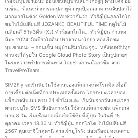
เรือชมหุบเขาเอนะ ออนเซ็นหมู่บ้านสึมาโกะจูกุ คามิโคจิ ออ
นเซ็น… ที่แนะนำการตกปลาทูม้า.ทุกปี,คุณสามารถจับปลาได้
มากมายในช่วง Golden Weekว่ากันว่า. ทัวร์ญี่ปุ่นฮอกไกโด
ชมใบไม้เปลี่ยนสี JOZANKEI BEAUTIFUL TIME ฤดูใบไม้
เปลี่ยนสี 5วัน3คืน (XJ) ทัวร์ฮอกไกโด… ทัวร์ญี่ปุ่น กำแพง
หิมะ 2024 วัดเบียวโดอิน ปราสาทนาโกย่า ล่องเรือชม
หุบเขาเอนะ – ออนเซ็น หมู่บ้านสึมาโกะจูกุ… หลังจบทริปทุก
ท่านจะได้รูปใน Google Cloud Photo Story เป็นรูปสวยๆ
ในระหว่างทริปการเดินทาง โดยช่างภาพมืออาชีพ จาก
TravelProTeam.
SIM2Fly จะเริ่มนับวันใช้งานของแพ็กเกจเน็ตโรมมิ่ง เมื่อมี
การเชื่อมต่อเน็ตที่ต่างประเทศครั้งแรก โดยระยะเวลาของ
แพ็กเกจนับแบบครบ 24 ชั่วโมงและ เริ่มนับจากวันและเวลา
ตามระบุใน SMS ยืนยันการเริ่มใช้งานแพ็กเกจเช่น แพ็กเกจ
นาน 8 วัน เริ่มเชื่อมต่อเน็ตเปิดใช้ซิมที่ญี่ปุ่น ในวันที่ 15
ตุลาคม เวลา 13.30 น. ทัวร์ญี่ปุ่น ฮอกไกโด ใบไม้เปลี่ยนสี
2567 หุบเขาจิโกคุดานิ ศาลเจ้ามูโรรัง ล่องเรือชมทะเลสาบ