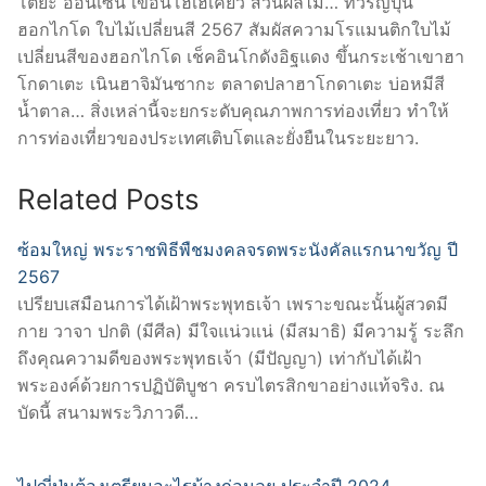
โตยะ ออนเซน เขื่อนโฮเฮเคียว สวนผลไม้… ทัวร์ญี่ปุ่น
ฮอกไกโด ใบไม้เปลี่ยนสี 2567 สัมผัสความโรแมนติกใบไม้
เปลี่ยนสีของฮอกไกโด เช็คอินโกดังอิฐแดง ขึ้นกระเช้าเขาฮา
โกดาเตะ เนินฮาจิมันซากะ ตลาดปลาฮาโกดาเตะ บ่อหมีสี
น้ำตาล… สิ่งเหล่านี้จะยกระดับคุณภาพการท่องเที่ยว ทำให้
การท่องเที่ยวของประเทศเติบโตและยั่งยืนในระยะยาว.
Related Posts
ซ้อมใหญ่ พระราชพิธีพืชมงคลจรดพระนังคัลแรกนาขวัญ ปี
2567
เปรียบเสมือนการได้เฝ้าพระพุทธเจ้า เพราะขณะนั้นผู้สวดมี
กาย วาจา ปกติ (มีศีล) มีใจแน่วแน่ (มีสมาธิ) มีความรู้ ระลึก
ถึงคุณความดีของพระพุทธเจ้า (มีปัญญา) เท่ากับได้เฝ้า
พระองค์ด้วยการปฏิบัติบูชา ครบไตรสิกขาอย่างแท้จริง. ณ
บัดนี้ สนามพระวิภาวดี…
ไปญี่ปุ่นต้องเตรียมอะไรบ้างก่อนลุย ประจำปี 2024