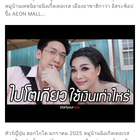
หมู่บ้านเทพนิยายนิงเกิ้ลเทอเรส เมืองอาซาฮิกาว่า อิสระช้อป
ปิ้ง AEON MALL…
ทัวร์ญี่ปุ่น ฮอกไกโด มกราคม 2025 หมู่บ้านนิงเกิลเทอเรส