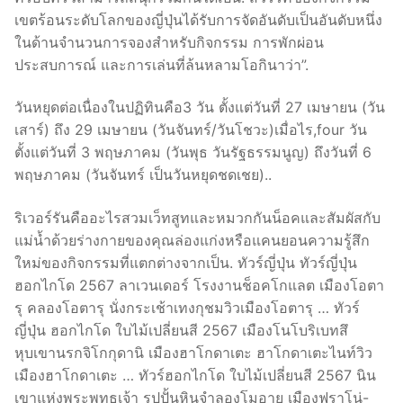
เขตร้อนระดับโลกของญี่ปุ่นได้รับการจัดอันดับเป็นอันดับหนึ่ง
ในด้านจำนวนการจองสำหรับกิจกรรม การพักผ่อน
ประสบการณ์ และการเล่นที่ล้นหลามโอกินาว่า”.
วันหยุดต่อเนื่องในปฏิทินคือ3 วัน ตั้งแต่วันที่ 27 เมษายน (วัน
เสาร์) ถึง 29 เมษายน (วันจันทร์/วันโชวะ)เมื่อไร,four วัน
ตั้งแต่วันที่ 3 พฤษภาคม (วันพุธ วันรัฐธรรมนูญ) ถึงวันที่ 6
พฤษภาคม (วันจันทร์ เป็นวันหยุดชดเชย)..
ริเวอร์รันคืออะไรสวมเว็ทสูทและหมวกกันน็อคและสัมผัสกับ
แม่น้ำด้วยร่างกายของคุณล่องแก่งหรือแคนยอนความรู้สึก
ใหม่ของกิจกรรมที่แตกต่างจากเป็น. ทัวร์ญี่ปุ่น ทัวร์ญี่ปุ่น
ฮอกไกโด 2567 ลาเวนเดอร์ โรงงานช็อคโกแลต เมืองโอตา
รุ คลองโอตารุ นั่งกระเช้าเทงกุชมวิวเมืองโอตารุ … ทัวร์
ญี่ปุ่น ฮอกไกโด ใบไม้เปลี่ยนสี 2567 เมืองโนโบริเบทสึ
หุบเขานรกจิโกกุดานิ เมืองฮาโกดาเตะ ฮาโกดาเตะไนท์วิว
เมืองฮาโกดาเตะ … ทัวร์ฮอกไกโด ใบไม้เปลี่ยนสี 2567 นิน
เขาแห่งพระพุทธเจ้า รูปปั้นหินจำลองโมอาย เมืองฟุราโน่-