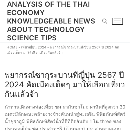
ANALYSIS OF THE THAI
Skip
to
ECONOMY
content
KNOWLEDGEABLE NEWS
ABOUT TECHNOLOGY
SCIENCE TIPS
Search for:
HOME
-
เที่ยวญี่ปุ่น 2024
-
พยากรณ์ซากุระบานทีญี่ปุ่น 2567 ปี 2024 คัด
เมืองเด็ดๆ มาให้เลือกเที่ยวกันแล้วจ้า
พยากรณ์ซากุระบานทีญี่ปุ่น 2567 ปี
2024 คัดเมืองเด็ดๆ มาให้เลือกเที่ยว
กันแล้วจ้า
นำท่านเดินทางท่องเที่ยว ชม ผามันซาโมะ ผาหินที่สูงกว่า 30
เมตรมีลักษณะคล้ายงวงช้างหันหน้าสู่ทะเลจีน พิพิธภัณฑ์สัตว์
น้ำชุราอูมิ พิพิธภัณฑ์สัตว์น้ำที่ดีที่ติดอันดับ 1 ใน three ของ
ประเทศญี่ปุ่น ชม ปราสาทชูริ (ด้านนอก) ปราสาทตามแบบ