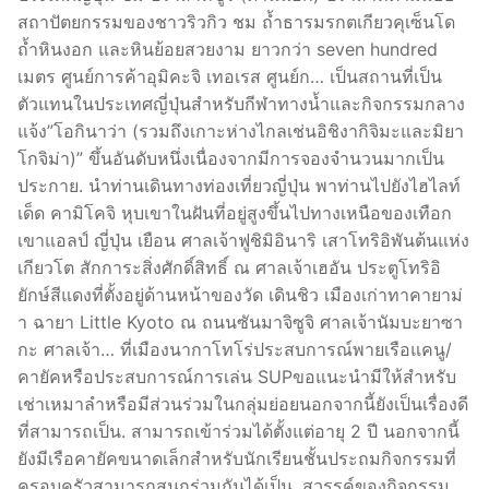
สถาปัตยกรรมของชาวริวกิว ชม ถ้ำธารมรกตเกียวคุเซ็นโด
ถ้ำหินงอก และหินย้อยสวยงาม ยาวกว่า seven hundred
เมตร ศูนย์การค้าอุมิคะจิ เทอเรส ศูนย์ก… เป็นสถานที่เป็น
ตัวแทนในประเทศญี่ปุ่นสำหรับกีฬาทางน้ำและกิจกรรมกลาง
แจ้ง”โอกินาว่า (รวมถึงเกาะห่างไกลเช่นอิชิงากิจิมะและมิยา
โกจิม่า)” ขึ้นอันดับหนึ่งเนื่องจากมีการจองจำนวนมากเป็น
ประกาย. นำท่านเดินทางท่องเที่ยวญี่ปุ่น พาท่านไปยังไฮไลท์
เด็ด คามิโคจิ หุบเขาในฝันที่อยู่สูงขึ้นไปทางเหนือของเทือก
เขาแอลป์ ญี่ปุ่น เยือน ศาลเจ้าฟูชิมิอินาริ เสาโทริอิพันต้นแห่ง
เกียวโต สักการะสิ่งศักดิ์สิทธิ์ ณ ศาลเจ้าเฮอัน ประตูโทริอิ
ยักษ์สีแดงที่ตั้งอยู่ด้านหน้าของวัด เดินชิว เมืองเก่าทาคายาม่
า ฉายา Little Kyoto ณ ถนนซันมาจิซูจิ ศาลเจ้านัมบะยาซา
กะ ศาลเจ้า… ที่เมืองนากาโทโร่ประสบการณ์พายเรือแคนู/
คายัคหรือประสบการณ์การเล่น SUPขอแนะนำมีให้สำหรับ
เช่าเหมาลำหรือมีส่วนร่วมในกลุ่มย่อยนอกจากนี้ยังเป็นเรื่องดี
ที่สามารถเป็น. สามารถเข้าร่วมได้ตั้งแต่อายุ 2 ปี นอกจากนี้
ยังมีเรือคายัคขนาดเล็กสำหรับนักเรียนชั้นประถมกิจกรรมที่
ครอบครัวสามารถสนุกร่วมกันได้เป็น. สวรรค์ของกิจกรรม