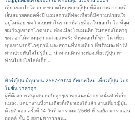
เที่ยวฮอกไกโด เกาะขนาดใหญ่ของญี่ปุ่น ที่มีสภาพอากาศที่
เย็นสบายตลอดทั้งปี แถมสถานที่ท่องเที่ยวก็มีความน่าสนใจ
อยู่ไม่น้อย ชมวิวแบบพาโนรามาที่สวยที่สุดในฮอกไกโด ที่จุด
ชมวิวภูเขาฮาโกดาเตะ ท่องเมืองโรแมนติก ริมคลองโอตารุ
ชมดอกไม้ตามฤดูกาลสวยสะพรั่ง ที่ทุ่งดอกไม้ฟูราโน่ เที่ยว
หุบเขานรกจิโกคุดานิ และสถานที่ท่องเที่ยว ที่พร้อมจะทำให้
ท่านประทับใจไม่รู้ลืม... นำท่านเดินทางท่องเที่ยวญี่ปุ่น พา
ท่านไปยังไฮไลท์เด็ด…
ทัวร์ญี่ปุ่น มิถุนายน 2567-2024 อัพเดทใหม่ เที่ยวญี่ปุ่น โปร
โมชั่น ราคาถูก
ผู้ที่ต้องการสนุกสนานกับลูกๆเราขอแนะนำอย่างนั้นทัวร์เก็บ
แมลง. แค่มางานนี้งานเดียวก็เที่ยวเองได้แล้ว งานเที่ยวญี่ปุ่น
ด้วยตัวเอง ครั้งที่ 14 วันที่ มกราคม 2566 ที่ รอยัล พารากอน
ฮอลล์ ชั้น 5 สยามพารากอน…