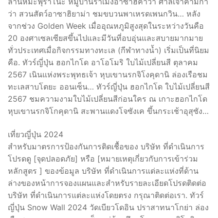
ลานหิมะฟุราโนะ หมู่บ้านราเมงอาซาฮิคาว่า ศาลเจ้าคามิกา
ว่า สวนสัตว์อาซาฮิยาม่า ชมขบวนพาเหรดเพนกวิน… หลัง
จากช่วง Golden Week เมื่ออุณหภูมิสูงสุดในระหว่างวันคือ
20 องศาเซลเซียสขึ้นไปและมีวันที่อบอุ่นและสบายมากมาย
ทั่วประเทศเมื่อกิจกรรมทางทะเล (กีฬาทางน้ำ) เริ่มเป็นที่นิยม
คือ. ทัวร์ญี่ปุ่น ฮอกไกโด อาโอโมริ ใบไม้เปลี่ยนสี ตุลาคม
2567 เนินแห่งพระพุทธเจ้า หุบเขานรกจิโงคุดานิ ล่องเรือชม
ทะเลสาบโตยะ ออนเซ็น… ทัวร์ญี่ปุ่น ฮอกไกโด ใบไม้เปลี่ยนสี
2567 ชมความงามใบไม้เปลี่ยนสีก่อนใคร ณ เกาะฮอกไกโด
หุบเขานรกจิโกคุดานิ สะพานแดงโจซังเค ขึ้นกระเช้าอุสุซัง…
เที่ยวญี่ปุ่น 2024
สำหรับมาตรการป้องกันการติดเชื้อของ บริษัท ที่ดำเนินการ
โปรดดู [จุดปลอดภัย] หรือ [หมายเหตุเกี่ยวกับการเข้าร่วม
หลักสูตร ] ของข้อมูล บริษัท ที่ดำเนินการแต่ละแห่งที่ด้าน
ล่างของหน้าการจองแผนและสำหรับรายละเอียดโปรดติดต่อ
บริษัท ที่ดำเนินการแต่ละแห่งโดยตรง กรุณาติดต่อเรา. ทัวร์
ญี่ปุ่น Snow Wall 2024 วัดเบียวโดอิน ปราสาทนาโกย่า ล่อง